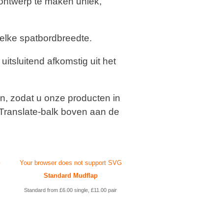
 ontwerp te maken uniek,
 elke spatbordbreedte.
itsluitend afkomstig uit het
en, zodat u onze producten in
 Translate-balk boven aan de
G
Your browser does not support SVG
Standard Mudflap
Standard from £6.00 single, £11.00 pair