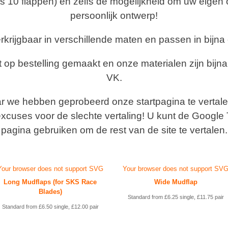
s 10 flappen) en zelfs de mogelijkheid om uw eigen
persoonlijk ontwerp!
erkrijgbaar in verschillende maten en passen in bijna
op bestelling gemaakt en onze materialen zijn bijna u
VK.
maar we hebben geprobeerd onze startpagina te vertal
xcuses voor de slechte vertaling! U kunt de Google
pagina gebruiken om de rest van de site te vertalen.
Your browser does not support SVG
Your browser does not support SV
Long Mudflaps (for SKS Race
Wide Mudflap
Blades)
Standard from £6.25 single, £11.75 pair
Standard from £6.50 single, £12.00 pair