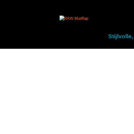
Colourful and Custom Extensions For Bic
RAW Mudflap
Stijlvoll