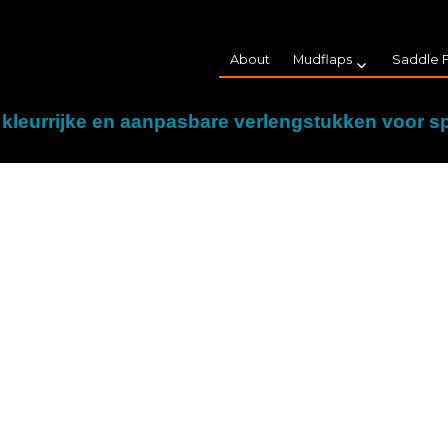
About
Mudflaps
Saddle 
ycle Mudguards
e, kleurrijke en aanpasbare verlengstukken voor 