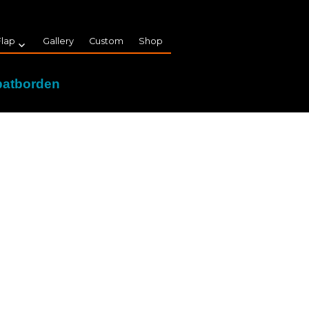
Flap
Gallery
Custom
Shop
spatborden